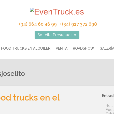
+(34) 664 60 46 99 +(34) 917 372 698
Solicite Presupuesto
FOOD TRUCKS EN ALQUILER
VENTA
ROADSHOW
GALERÍ
joselito
od trucks en el
Entrad
Rotu
Food
Cale