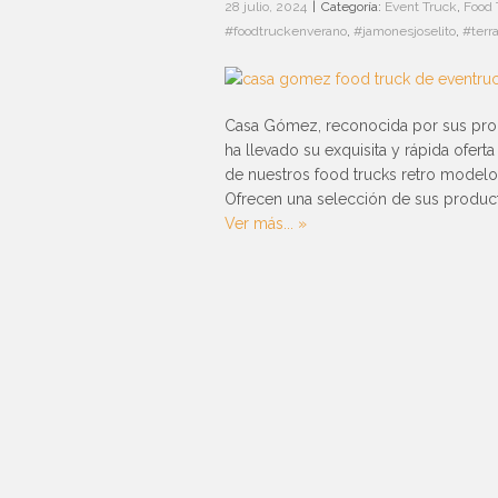
28 julio, 2024
|
Categoría:
Event Truck
,
Food 
#foodtruckenverano
,
#jamonesjoselito
,
#terr
Casa Gómez, reconocida por sus prod
ha llevado su exquisita y rápida ofert
de nuestros food trucks retro modelo
Ofrecen una selección de sus producto
Ver más... »