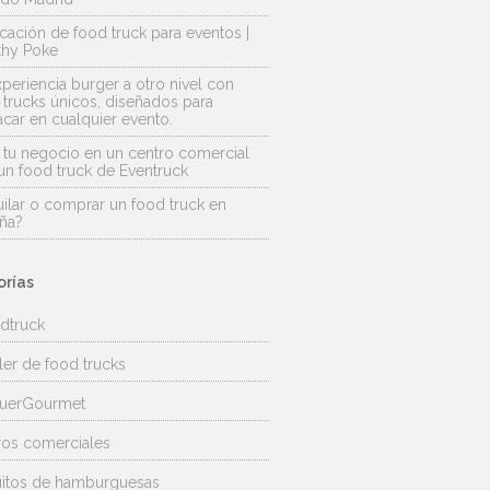
icación de food truck para eventos |
thy Poke
xperiencia burger a otro nivel con
 trucks únicos, diseñados para
acar en cualquier evento.
 tu negocio en un centro comercial
un food truck de Eventruck
uilar o comprar un food truck en
ña?
rías
dtruck
ler de food trucks
uerGourmet
ros comerciales
uitos de hamburguesas