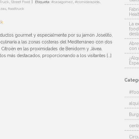
Truck
,
Street Food
|
Etiqueta:
#casagomez
,
#comidarapida
,
azas
,
foodtruck
Fabr
Heal
La e
food
dest
uctos gourmet y especialmente por su jamón Joselito,
a culinaria a las zonas costeras del Mediterráneo con dos
Abre
con 
 Citroën en las proximidades de Benidorm y Jávea.
s más destacados, proporcionando a los visitantes [...]
¿Alq
Espa
Catego
#foo
alqui
Burg
cent
Circ