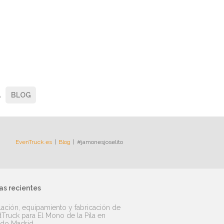
A
BLOG
EvenTruck.es
Blog
#jamonesjoselito
as recientes
lación, equipamiento y fabricación de
Truck para El Mono de la Pila en
ido Madrid