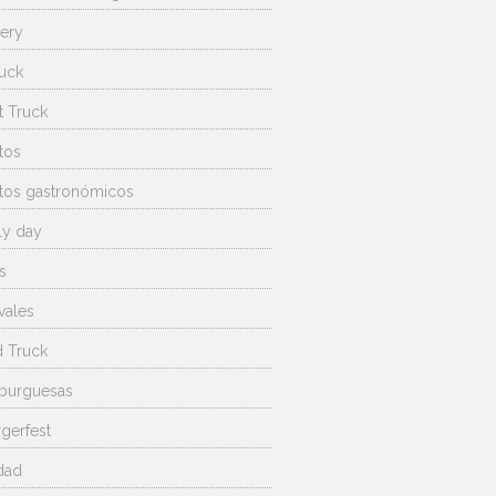
very
uck
t Truck
tos
tos gastronómicos
ly day
s
vales
 Truck
burguesas
rgerfest
dad