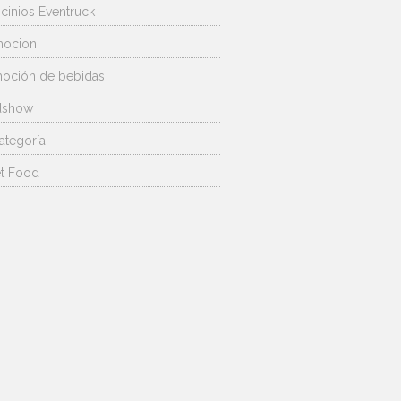
ocinios Eventruck
mocion
oción de bebidas
dshow
ategoría
et Food