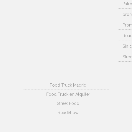
Patr
pro
Prom
Roa
Sin c
Stre
Food Truck Madrid
Food Truck en Alquiler
Street Food
RoadShow