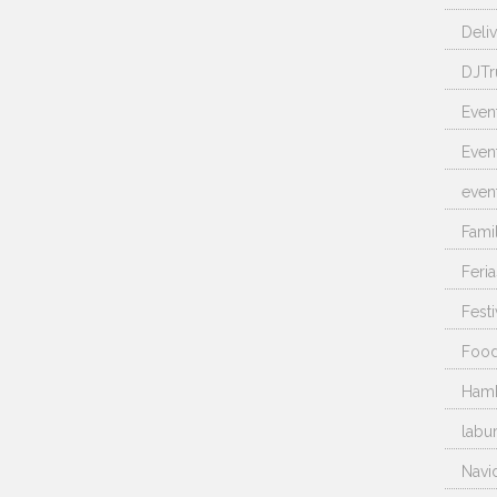
Deli
DJTr
Even
Even
even
Fami
Feria
Festi
Food
Ham
labu
Navi