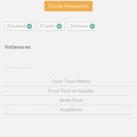
Solicite Presupuesto
Facebook
Twitter
Pinterest
42
34
31
Visítanos en:
Food Truck Madrid
Food Truck en Alquiler
Street Food
RoadShow