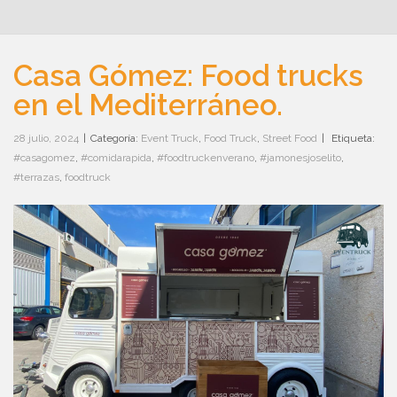
Casa Gómez: Food trucks
en el Mediterráneo.
28 julio, 2024
|
Categoría:
Event Truck
,
Food Truck
,
Street Food
|
Etiqueta:
#casagomez
,
#comidarapida
,
#foodtruckenverano
,
#jamonesjoselito
,
#terrazas
,
foodtruck