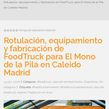
Rotulación, equipamiento y fabricación de FoodTruck para El Mono de la Pila
en Caleido Madrid
(Ninguna valoración todavía)
Rotulación, equipamiento
y fabricación de
FoodTruck para El Mono
de la Pila en Caleido
Madrid
3 julio, 2026
|
Categoría:
#foodtruck
,
alquiler de food trucks
,
Roadshow
,
Sin
categoría
|
Etiqueta:
#foodtruckenverano
,
#foodtrucksparaterrazas
,
alquiler
foodtruck madrid
,
Foodtruck en ibiza