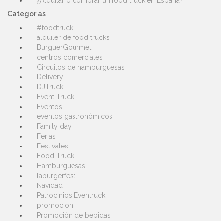
¿Alquilar o comprar un food truck en España?
Categorías
#foodtruck
alquiler de food trucks
BurguerGourmet
centros comerciales
Circuitos de hamburguesas
Delivery
DJTruck
Event Truck
Eventos
eventos gastronómicos
Family day
Ferias
Festivales
Food Truck
Hamburguesas
laburgerfest
Navidad
Patrocinios Eventruck
promocion
Promoción de bebidas