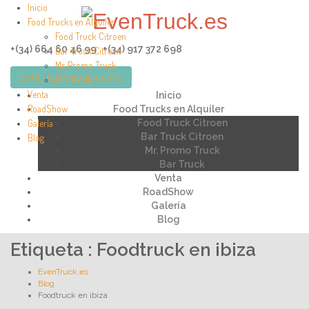
Inicio
Food Trucks en Alquiler
Food Truck Citroen
+(34) 664 60 46 99 +(34) 917 372 698
Bar Truck Citroen
Mr. Promo Truck
Solicite Presupuesto
Bar Truck
Venta
Inicio
RoadShow
Food Trucks en Alquiler
Galería
Food Truck Citroen
Bar Truck Citroen
Blog
Mr. Promo Truck
Bar Truck
Venta
RoadShow
Galería
Blog
Etiqueta : Foodtruck en ibiza
EvenTruck.es
Blog
Foodtruck en ibiza