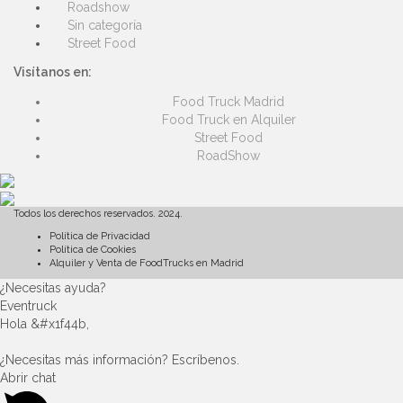
Roadshow
Sin categoría
Street Food
Visítanos en:
Food Truck Madrid
Food Truck en Alquiler
Street Food
RoadShow
Todos los derechos reservados. 2024.
Política de Privacidad
Política de Cookies
Alquiler y Venta de FoodTrucks en Madrid
¿Necesitas ayuda?
Eventruck
Hola &#x1f44b,
¿Necesitas más información? Escríbenos.
Abrir chat