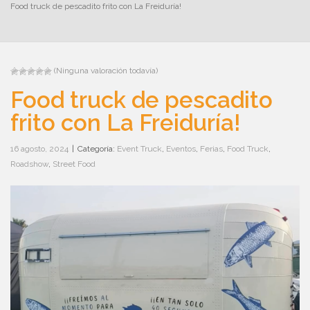
Food truck de pescadito frito con La Freiduría!
(Ninguna valoración todavía)
Food truck de pescadito
frito con La Freiduría!
16 agosto, 2024
|
Categoría:
Event Truck
,
Eventos
,
Ferias
,
Food Truck
,
Roadshow
,
Street Food